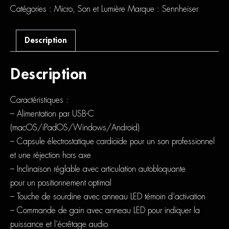
Streaming
Set
Catégories :
Micro
,
Son et Lumière
Marque :
Sennheiser
Description
Description
Caractéristiques :
– Alimentation par USB-C
(macOS/iPadOS/Windows/Android)
– Capsule électrostatique cardioïde pour un son professionnel
et une réjection hors axe
– Inclinaison réglable avec articulation autobloquante
pour un positionnement optimal
– Touche de sourdine avec anneau LED témoin d’activation
– Commande de gain avec anneau LED pour indiquer la
puissance et l’écrêtage audio