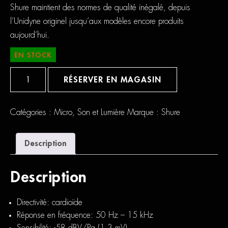
Shure maintient des normes de qualité inégalé, depuis
l’Unidyne originel jusqu’aux modèles encore produits
aujourd’hui.
EN STOCK
quantité
de
RÉSERVER EN MAGASIN
Shure
55SH
Catégories :
Micro
,
Son et Lumière
Marque :
Shure
Description
Description
Directivité: cardioïde
Réponse en fréquence: 50 Hz – 15 kHz
Sensibilité: -58 dBV/Pa (1,3 mV)