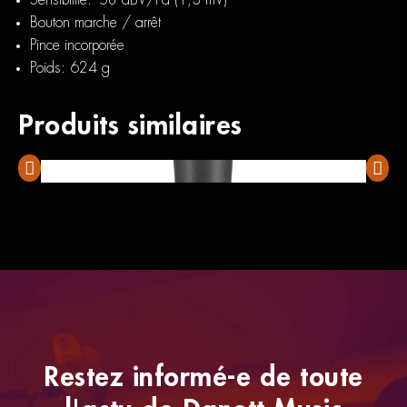
Bouton marche / arrêt
Pince incorporée
Poids: 624 g
Produits similaires
Shure SM58
Sennh
Restez informé-e de toute