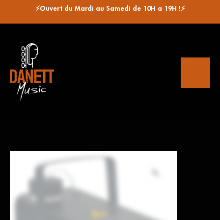
⚡Ouvert du Mardi au Samedi de 10H a 19H !⚡