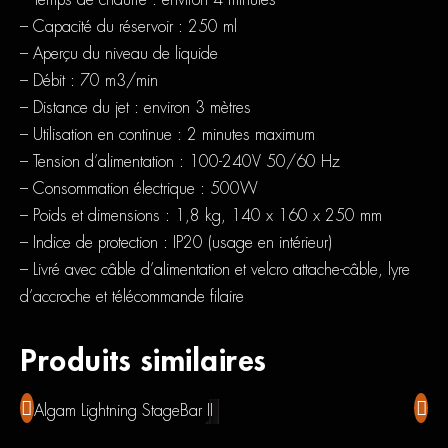
– Capacité du réservoir : 250 ml
– Aperçu du niveau de liquide
– Débit : 70 m3/min
– Distance du jet : environ 3 mètres
– Utilisation en continue : 2 minutes maximum
– Tension d’alimentation : 100-240V 50/60 Hz
– Consommation électrique : 500W
– Poids et dimensions : 1,8 kg, 140 x 160 x 250 mm
– Indice de protection : IP20 (usage en intérieur)
– Livré avec câble d’alimentation et velcro attache-câble, lyre
d’accroche et télécommande filaire
Produits similaires
Algam Lightning StageBar II
Alga