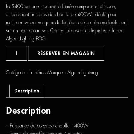
La S400 est une machine à fumée compacte et efficace,
embarquant un corps de chauffe de 400W. Idéale pour
mettre en valeur vos jeux de lumière, elle se placera facilement
sur un pont ou au sol. Compatible avec les liquides à fumée
Algam Lighting FOG.
quantité
de
RÉSERVER EN MAGASIN
Algam
Lighting
Machine
a
Catégorie :
Lumières
Marque :
Algam Lightning
fumée
S400
Description
Description
– Puissance du corps de chauffe : 400W
– Temps de chauffe : environ 4 minutes