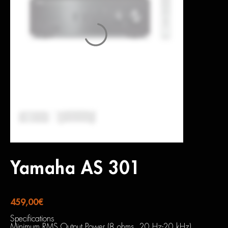
Yamaha AS 301
459,00
€
Specifications
Minimum RMS Output Power (8 ohms, 20 Hz-20 kHz)