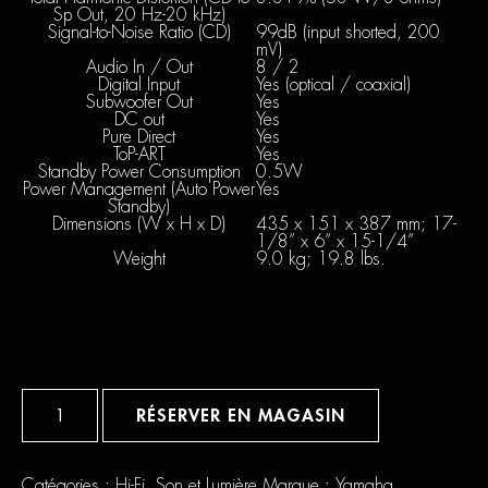
Sp Out, 20 Hz-20 kHz)
Signal-to-Noise Ratio (CD)
99dB (input shorted, 200
mV)
Audio In / Out
8 / 2
Digital Input
Yes (optical / coaxial)
Subwoofer Out
Yes
DC out
Yes
Pure Direct
Yes
ToP-ART
Yes
Standby Power Consumption
0.5W
Power Management (Auto Power
Yes
Standby)
Dimensions (W x H x D)
435 x 151 x 387 mm; 17-
1/8” x 6” x 15-1/4”
Weight
9.0 kg; 19.8 lbs.
quantité
de
RÉSERVER EN MAGASIN
Yamaha
AS
301
Catégories :
Hi-Fi
,
Son et Lumière
Marque :
Yamaha