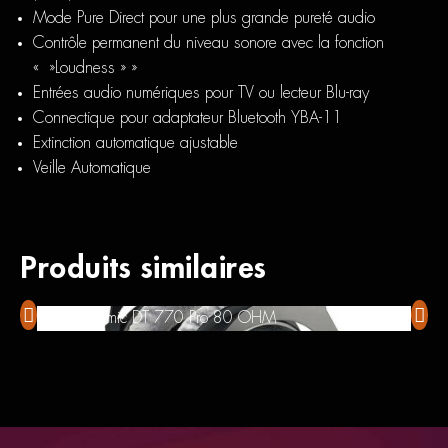
Mode Pure Direct pour une plus grande pureté audio
Contrôle permanent du niveau sonore avec la fonction
« »Loudness » »
Entrées audio numériques pour TV ou lecteur Blu-ray
Connectique pour adaptateur Bluetooth YBA-11
Extinction automatique ajustable
Veille Automatique
Produits similaires
Beyerdynamic DT 770 Pro 80 OHM
Alto 