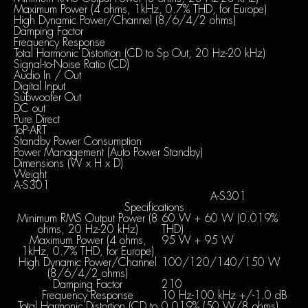
Maximum Power (4 ohms, 1kHz, 0.7% THD, for Europe)
High Dynamic Power/Channel (8/6/4/2 ohms)
Damping Factor
Frequency Response
Total Harmonic Distortion (CD to Sp Out, 20 Hz-20 kHz)
Signal-to-Noise Ratio (CD)
Audio In / Out
Digital Input
Subwoofer Out
DC out
Pure Direct
ToP-ART
Standby Power Consumption
Power Management (Auto Power Standby)
Dimensions (W x H x D)
Weight
A-S301
A-S301
Specifications
Minimum RMS Output Power (8
60 W + 60 W (0.019%
ohms, 20 Hz-20 kHz)
THD)
Maximum Power (4 ohms,
95 W + 95 W
1kHz, 0.7% THD, for Europe)
High Dynamic Power/Channel
100/120/140/150 W
(8/6/4/2 ohms)
Damping Factor
210
Frequency Response
10 Hz-100 kHz +/-1.0 dB
Total Harmonic Distortion (CD to
0.019% (50 W/8 ohms)