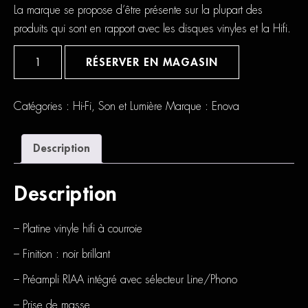
La marque se propose d’être présente sur la plupart des
produits qui sont en rapport avec les disques vinyles et la Hifi.
quantité
de
RÉSERVER EN MAGASIN
Enova
Hifi
Vision
4
Catégories :
Hi-Fi
,
Son et Lumière
Marque :
Enova
USB
Description
Description
– Platine vinyle hifi à courroie
– Finition : noir brillant
– Préampli RIAA intégré avec sélecteur Line/Phono
– Prise de masse