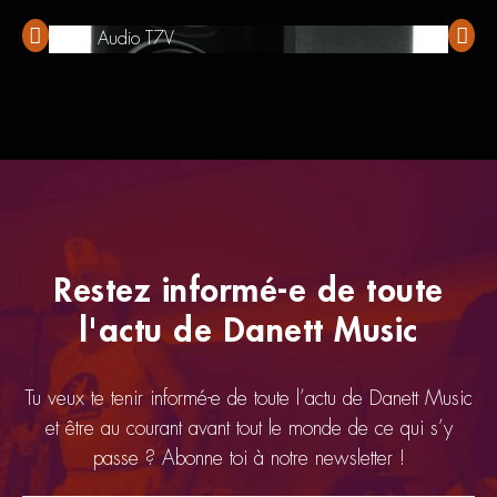
Adam Audio T7V
Alto T
Restez informé-e de toute
l'actu de Danett Music
Tu veux te tenir informé-e de toute l’actu de Danett Music
et être au courant avant tout le monde de ce qui s’y
passe ? Abonne toi à notre newsletter !