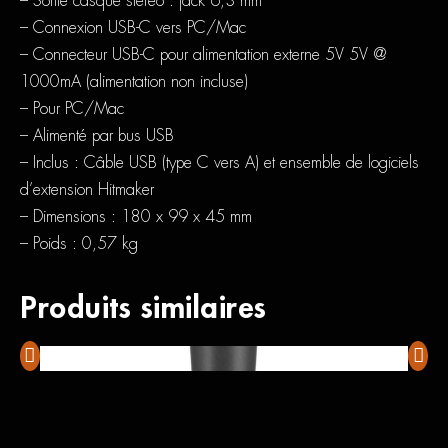
– Sortie casque stéréo : jack 6,3 mm
– Connexion USB-C vers PC/Mac
– Connecteur USB-C pour alimentation externe 5V 5V @
1000mA (alimentation non incluse)
– Pour PC/Mac
– Alimenté par bus USB
– Inclus : Câble USB (type C vers A) et ensemble de logiciels
d’extension Hitmaker
– Dimensions : 180 x 99 x 45 mm
– Poids : 0,57 kg
Produits similaires
Shure SM58
M-Aud