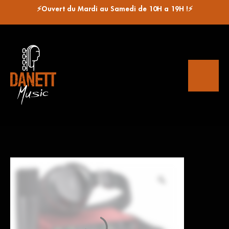
⚡Ouvert du Mardi au Samedi de 10H a 19H !⚡