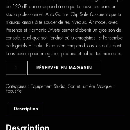
de 120 dB qui correspond à ce que tu trouverais dans un
studio professionnel. Auto Gain et Clip Safe t’assurent que tu
n’auras jamais à te soucier de tes niveaux. Air mode, avec
Presence et Harmonic Drivete permet d’obtenir un gros son de
console, quel que soit l’endroit où tu enregistres. Et l’ensemble
de logiciels Hitmaker Expansion comprend tous les outils dont
tu as besoin pour enregistrer, produire et publier tes morceaux.
quantité
de
RÉSERVER EN MAGASIN
Focusrite
Scarlett
2i2
Studio
Catégories :
Equipement Studio
,
Son et Lumière
Marque :
4th
Focusrite
Gen
Description
Description