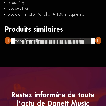
Poids: 4 kg
Couleur: Noir
Bloc d’alimentation Yamaha PA 130 et pupitre incl.
Produits similaires
Yamaha Reface DX
Yamah
Restez informé-e de toute
l'actu de Danett Music