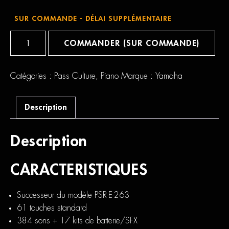
SUR COMMANDE - DÉLAI SUPPLÉMENTAIRE
quantité
de
COMMANDER (SUR COMMANDE)
Yamaha
PSR
E273
Catégories :
Pass Culture
,
Piano
Marque :
Yamaha
Description
Description
CARACTERISTIQUES
Successeur du modèle PSR-E-263
61 touches standard
384 sons + 17 kits de batterie/SFX