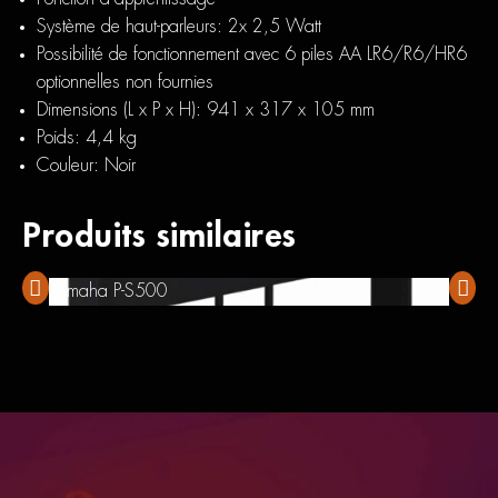
Système de haut-parleurs: 2x 2,5 Watt
Possibilité de fonctionnement avec 6 piles AA LR6/R6/HR6
optionnelles non fournies
Dimensions (L x P x H): 941 x 317 x 105 mm
Poids: 4,4 kg
Couleur: Noir
Produits similaires
Yamaha P-S500
Banque