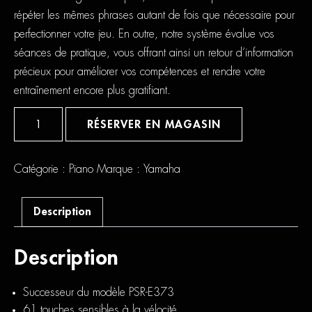
répéter les mêmes phrases autant de fois que nécessaire pour
perfectionner votre jeu. En outre, notre système évalue vos
séances de pratique, vous offrant ainsi un retour d’information
précieux pour améliorer vos compétences et rendre votre
entraînement encore plus gratifiant.
quantité
de
RÉSERVER EN MAGASIN
Yamaha
PSR
E383
Catégorie :
Piano
Marque :
Yamaha
Description
Description
Successeur du modèle PSR-E373
61 touches sensibles à la vélocité