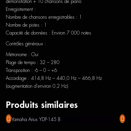
démonstration + 10 chansons de piano
Enregistrement :
Nombre de chansons enregistrables : 1
Nombre de pistes : 1
Capacité de données : Environ 7 000 notes
Contrôles généraux :
Métronome : Oui
Plage de tempo : 32 – 280
Transposition : -6 – 0 – +6
Accordage : 414,8 Hz – 440,0 Hz – 466,8 Hz
(augmentation d’environ 0,2 Hz)
Produits similaires
Yamaha Arius YDP-145 B
Yama