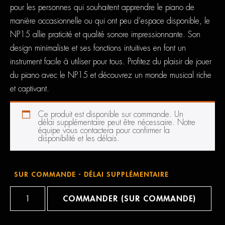
pour les personnes qui souhaitent apprendre le piano de
manière occasionnelle ou qui ont peu d’espace disponible, le
NP15 allie praticité et qualité sonore impressionnante. Son
design minimaliste et ses fonctions intuitives en font un
instrument facile à utiliser pour tous. Profitez du plaisir de jouer
du piano avec le NP15 et découvrez un monde musical riche
et captivant.
Ce produit est disponible sur commande. Un
délai supplémentaire peut être nécessaire. Notre
équipe vous contactera pour confirmer la
disponibilité et les délais.
SUR COMMANDE - DÉLAI SUPPLÉMENTAIRE
quantité
de
COMMANDER (SUR COMMANDE)
Yamaha
NP-
15