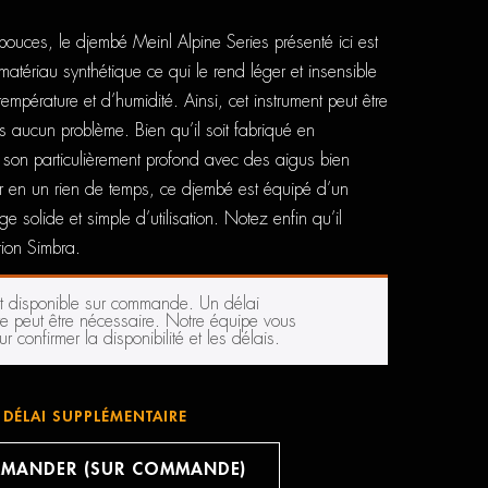
ouces, le djembé Meinl Alpine Series présenté ici est
 matériau synthétique ce qui le rend léger et insensible
pérature et d’humidité. Ainsi, cet instrument peut être
ans aucun problème. Bien qu’il soit fabriqué en
un son particulièrement profond avec des aigus bien
er en un rien de temps, ce djembé est équipé d’un
solide et simple d’utilisation. Notez enfin qu’il
tion Simbra.
st disponible sur commande. Un délai
e peut être nécessaire. Notre équipe vous
r confirmer la disponibilité et les délais.
DÉLAI SUPPLÉMENTAIRE
MANDER (SUR COMMANDE)