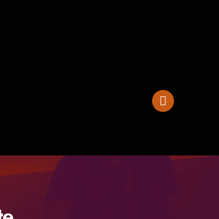
Meinl Cajon Baltic Birch
te