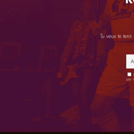
Tu veux te tenir
E
par 