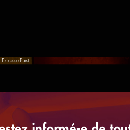
 Expresso Burst
estez informé-e de tou