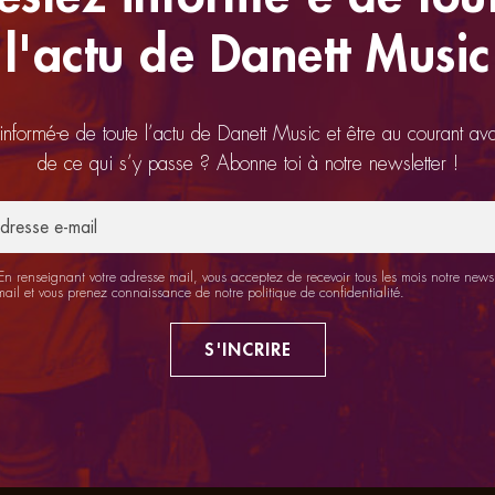
l'actu de Danett Music
 informé-e de toute l’actu de Danett Music et être au courant av
de ce qui s’y passe ? Abonne toi à notre newsletter !
n renseignant votre adresse mail, vous acceptez de recevoir tous les mois notre newsl
mail et vous prenez connaissance de notre
politique de confidentialité
.
S'INCRIRE