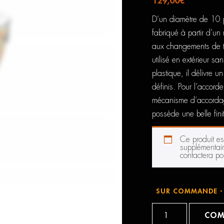
129,00
€
D’un diamètre de 10 p
fabriqué à partir d’un
aux changements de tem
utilisé en extérieur s
plastique, il délivre 
définis. Pour l’accord
mécanisme d’accordage 
possède une belle fini
Ce produit e
supplémentair
contactera pou
SUR COMMANDE - 
quantité
de
COM
Meinl