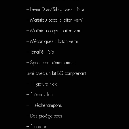
– Levier Do#/Sib graves : Non
– Matériau bocal : laiton verni
– Matériau corps : laiton verni
– Mécaniques : laiton verni
– Tonalité : Sib
– Specs complémentaires :
Livré avec un kit BG comprenant
– 1 ligature Flex
– 1 écouvillon
– 1 sèche-tampons
– Des protège-becs
– 1 cordon