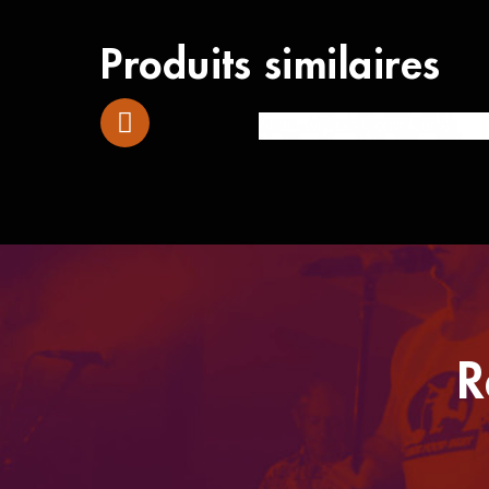
Produits similaires
Akai Ewi Solo Controleur À Vent 
R