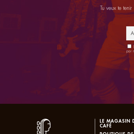
Tu veux te tenir
E
par 
LE MAGASIN 
CAFÉ