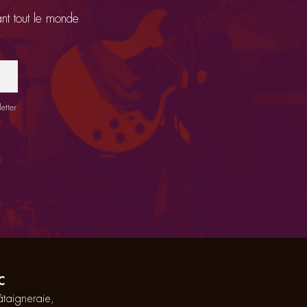
ant tout le monde
etter
C
taigneraie,