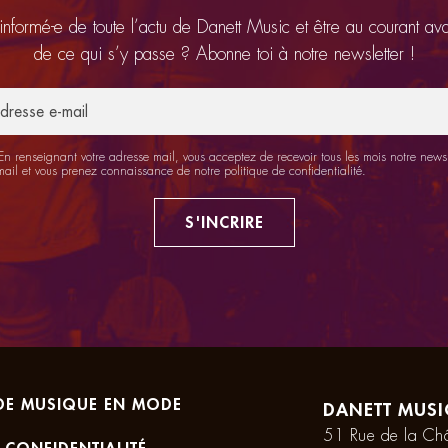
 informé-e de toute l’actu de Danett Music et être au courant av
de ce qui s’y passe ? Abonne toi à notre newsletter !
n renseignant votre adresse mail, vous acceptez de recevoir tous les mois notre newsl
mail et vous prenez connaissance de notre
politique de confidentialité
.
S'INCRIRE
DE MUSIQUE EN MODE
DANETT MUSI
51 Rue de la Châ