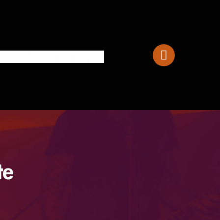
Hohner Melodica 32
te