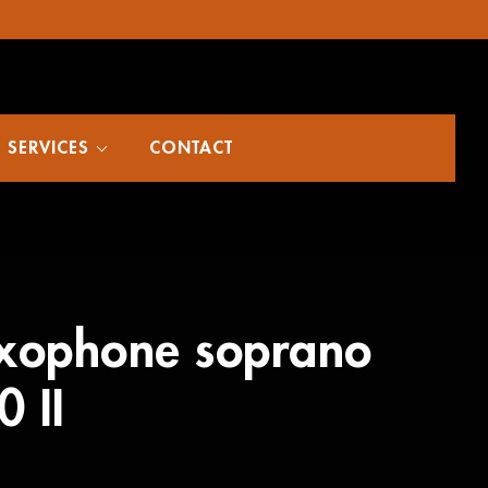
SERVICES
CONTACT
xophone soprano
0 II