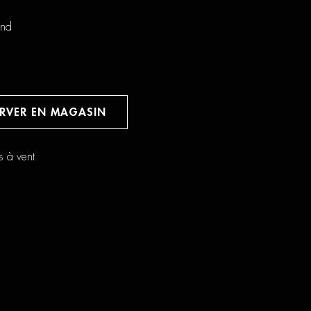
ond
ERVER EN MAGASIN
s à vent