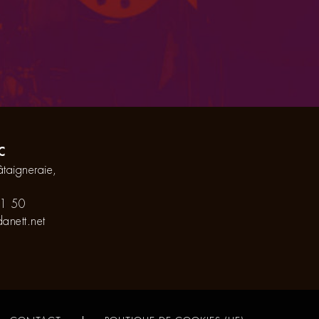
C
taigneraie,
1 50
anett.net