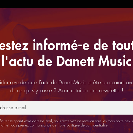
estez informé-e de tou
l'actu de Danett Music
 informé-e de toute l’actu de Danett Music et être au courant av
de ce qui s’y passe ? Abonne toi à notre newsletter !
n renseignant votre adresse mail, vous acceptez de recevoir tous les mois notre newsl
mail et vous prenez connaissance de notre
politique de confidentialité
.