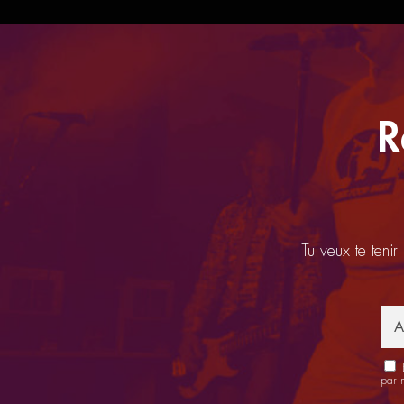
R
Tu veux te tenir
E
par 