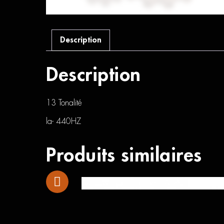
Description
Description
13 Tonalité
la- 440HZ
Produits similaires
Akai Ewi Solo Controleur À Vent Haut Parleu