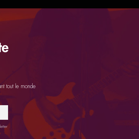
te
ant tout le monde
etter