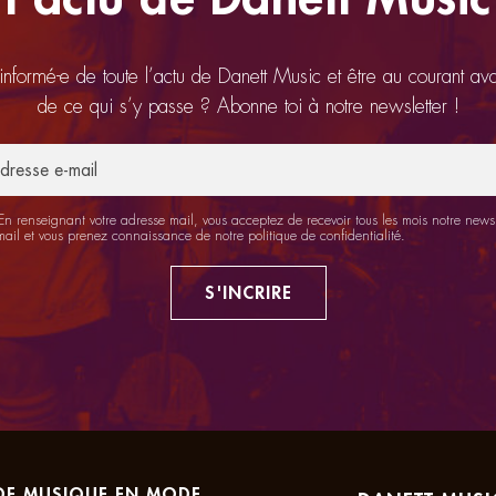
 informé-e de toute l’actu de Danett Music et être au courant av
de ce qui s’y passe ? Abonne toi à notre newsletter !
n renseignant votre adresse mail, vous acceptez de recevoir tous les mois notre newsl
mail et vous prenez connaissance de notre
politique de confidentialité
.
S'INCRIRE
DE MUSIQUE EN MODE