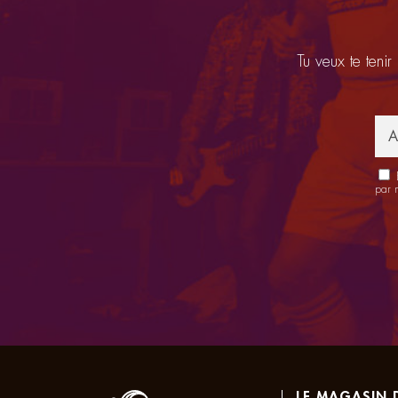
Tu veux te tenir
E
par 
LE MAGASIN 