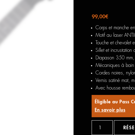
99,00
€
Corps et manche en
Motif au laser AN
Touche et chevalet 
Sillet et incrustation
Diapason 350 mm, l
Mécaniques à bain d
Cordes noires, nylo
Vernis satiné mat, mi
Avec housse rembo
Éligible au Pass C
En savoir plus
quantité
de
RÉS
Gewa