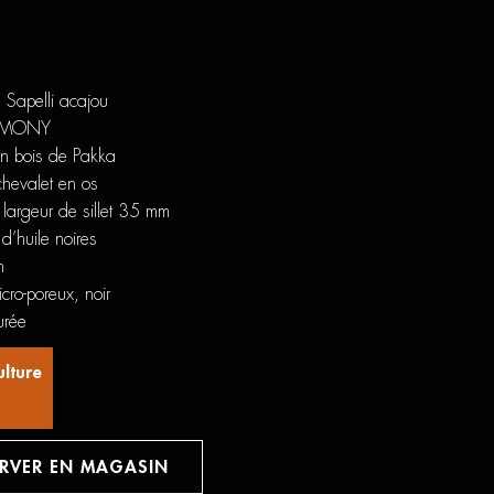
 Sapelli acajou
TIMONY
en bois de Pakka
 chevalet en os
argeur de sillet 35 mm
’huile noires
n
cro-poreux, noir
urée
ulture
ERVER EN MAGASIN