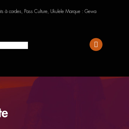
nts à cordes
,
Pass Culture
,
Ukulele
Marque :
Gewa
Fender Player Stratocaster Sunburst
te