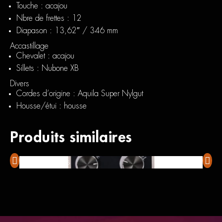
Touche : acajou
Nbre de frettes : 12
Diapason : 13,62″ / 346 mm
Accastillage
Chevalet : acajou
Sillets : Nubone XB
Divers
Cordes d’origine : Aquila Super Nylgut
Housse/étui : housse
Produits similaires
Foxgear Echoes
Sigm