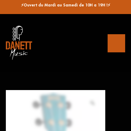
⚡Ouvert du Mardi au Samedi de 10H a 19H !⚡