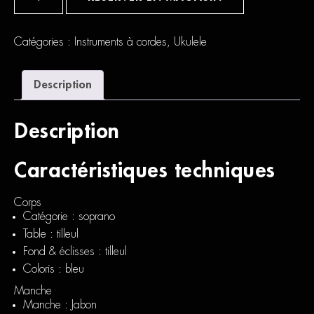
Mahalo
Ukulélé
Soprano
Slim
Catégories :
Instruments à cordes
,
Ukulele
Bleu
Satin
+
Description
Housse
Description
Caractéristiques techniques
Corps
Catégorie : soprano
Table : tilleul
Fond & éclisses : tilleul
Coloris : bleu
Manche
Manche : Jabon