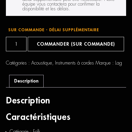
équipe vous contactera pour confirmer la
disponibilité et les délais.
SUR COMMANDE - DÉLAI SUPPLÉMENTAIRE
quantité
de
COMMANDER (SUR COMMANDE)
Lâg
Tramontane
T118A
Auditorium
Catégories :
Acoustique
,
Instruments à cordes
Marque :
Lag
Naturelle
Description
Description
Caractéristiques
Catégorie : Folk