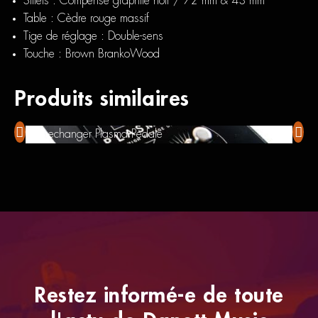
Sillets : Compensé graphite noir / 72 mm & 43 mm
Table : Cèdre rouge massif
Tige de réglage : Double-sens
Touche : Brown BrankoWood
Produits similaires
Gamechanger Plasma Pedale
Squie
Restez informé-e de toute