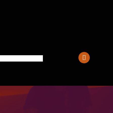
Squier Paranormal Cabronita Telecaster Thi