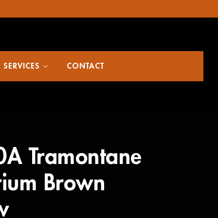
SERVICES
CONTACT
0A Tramontane
rium Brown
w