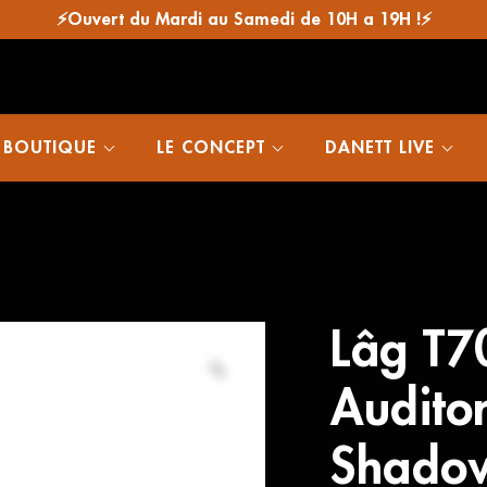
⚡Ouvert du Mardi au Samedi de 10H a 19H !⚡
 BOUTIQUE
LE CONCEPT
DANETT LIVE
Lâg T7
Audito
Shado