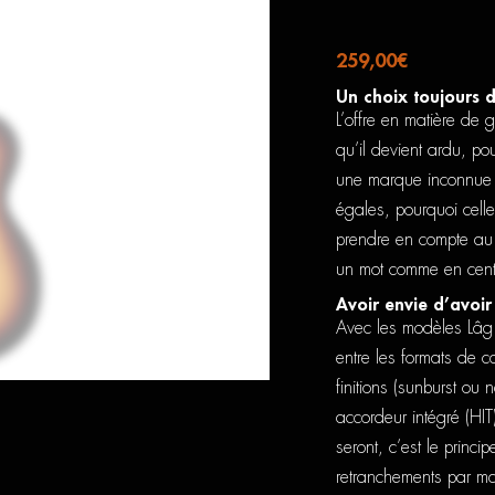
259,00
€
Un choix toujours d
L’offre en matière de 
qu’il devient ardu, po
une marque inconnue o
égales, pourquoi celle-
prendre en compte au m
un mot comme en cent 
Avoir envie d’avoir
Avec les modèles Lâg 
entre les formats de c
finitions (sunburst ou 
accordeur intégré (HIT
seront, c’est le princ
retranchements par man