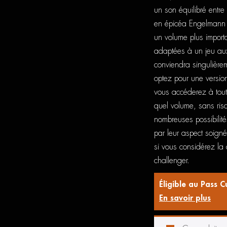
un son équilibré entr
en épicéa Engelmann m
un volume plus importa
adaptées à un jeu aux
conviendra singulièrem
optez pour une versio
vous accéderez à tout
quel volume, sans risq
nombreuses possibilité
par leur aspect soigné 
si vous considérez la 
challenger.
Éligible au Pass C
En savoir plus