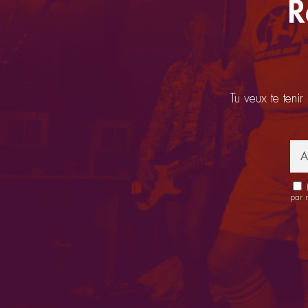
R
Tu veux te tenir
E
par 