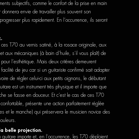
ents subjectifs, comme le confort de la prise en main
ur donnera envie de travailler plus souvent son
progresser plus rapidement. En l’occurrence, ils seront
.
e ces T70 au vernis satiné, à la rosace originale, aux
r et aux mécaniques (à bain d’huile, s’il vous plaît) de
à pour l’esthétique. Mais deux critères demeurent
facilité de jeu car si un guitariste confirmé sait adapter
voire de régler celui-ci aux petits oignons, le débutant
guitare est un instrument très physique et il importe que
che se fasse en douceur. Et c’est le cas de ces T70
 confortable, présente une action parfaitement réglée
des et le manche) qui préservera le musicien novice des
ouleurs.
a belle projection.
a guitare importe et, en l’occurrence, les T70 déploient