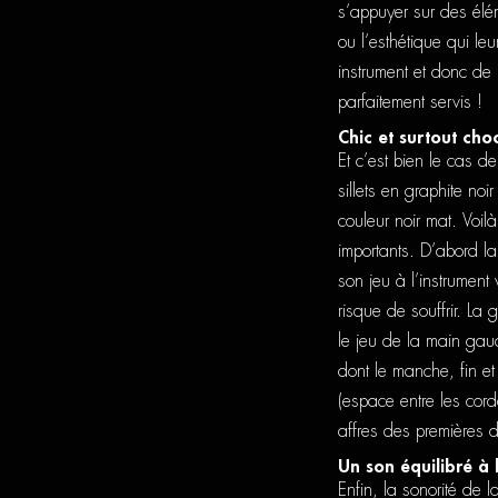
s’appuyer sur des élém
ou l’esthétique qui le
instrument et donc de 
parfaitement servis !
Chic et surtout choc
Et c’est bien le cas d
sillets en graphite noi
couleur noir mat. Voil
importants. D’abord la 
son jeu à l’instrument 
risque de souffrir. La 
le jeu de la main gau
dont le manche, fin et
(espace entre les cor
affres des premières d
Un son équilibré à l
Enfin, la sonorité de l