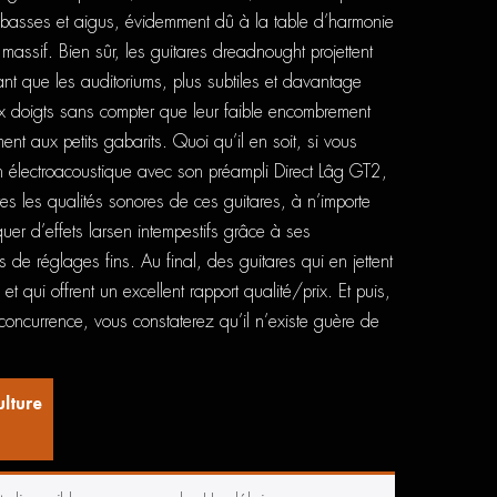
e basses et aigus, évidemment dû à la table d’harmonie
assif. Bien sûr, les guitares dreadnought projettent
nt que les auditoriums, plus subtiles et davantage
 doigts sans compter que leur faible encombrement
ent aux petits gabarits. Quoi qu’il en soit, si vous
n électroacoustique avec son préampli Direct Lâg GT2,
es les qualités sonores de ces guitares, à n’importe
uer d’effets larsen intempestifs grâce à ses
s de réglages fins. Au final, des guitares qui en jettent
et qui offrent un excellent rapport qualité/prix. Et puis,
concurrence, vous constaterez qu’il n’existe guère de
ulture