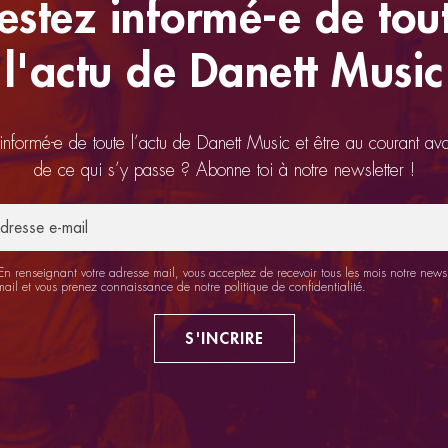
estez informé-e de tou
l'actu de Danett Music
 informé-e de toute l’actu de Danett Music et être au courant av
de ce qui s’y passe ? Abonne toi à notre newsletter !
n renseignant votre adresse mail, vous acceptez de recevoir tous les mois notre newsl
mail et vous prenez connaissance de notre
politique de confidentialité
.
S'INCRIRE