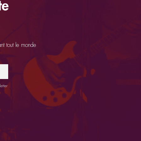
te
ant tout le monde
etter