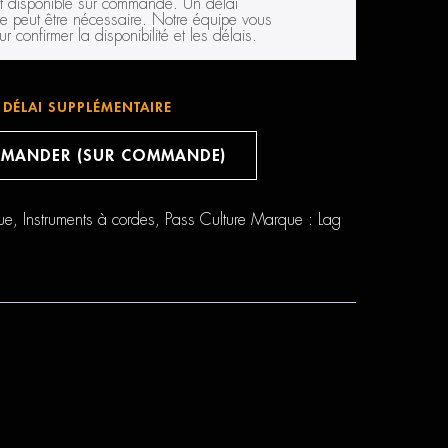
st disponible sur commande. Un délai
e peut être nécessaire. Notre équipe vous
r confirmer la disponibilité et les délais.
DÉLAI SUPPLÉMENTAIRE
MANDER (SUR COMMANDE)
ue
,
Instruments à cordes
,
Pass Culture
Marque :
Lag