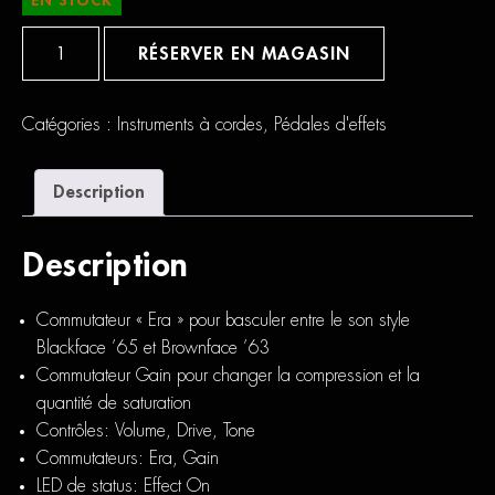
EN STOCK
quantité
de
RÉSERVER EN MAGASIN
VS
Audio
Blackbird
Catégories :
Instruments à cordes
,
Pédales d'effets
Description
Description
Commutateur « Era » pour basculer entre le son style
Blackface ’65 et Brownface ’63
Commutateur Gain pour changer la compression et la
quantité de saturation
Contrôles: Volume, Drive, Tone
Commutateurs: Era, Gain
LED de status: Effect On