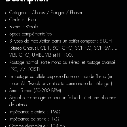
Catégorie : Chorus / Flanger / Phaser
Couleur : Bleu
Format : Pédale
Specs complémentaires :
8 types de modulation dans un boîtier compact : ST.CH
(Stereo Chorus), CE-1, SCF CHO, SCF FLG, SCF P.M., U-
VIBE CHO, U-VIBE VIB et PH-100.
Routage normal (sortie mono ou stéréo) et routage avancé
(PRE, //, POST)
Le routage parallèle dispose d’une commande Blend (en
mode Alt, Tweak devient cette commande de mélange.)
Smart Tempo (50-200 BPM).
Signal sec analogique pour un faible bruit et une absence
de latence
Impédance d’entrée : 1MΩ
Impédance de sortie : 1kΩ
Gamme dynamique : 104 dB