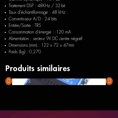
Traitement DSP : 48KHz / 32-bit
Taux d’échantillonnage : 48 kHz
Convertisseur A/D : 24 bits
Entrée/Sortie : TRS
Consommation d’énergie : -120 mA
Alimentation : secteur 9V DC centre négatif
Dimensions (mm) : 122 x 72 x 47mm
Poids (kg) : 0,270
Produits similaires
Boss CS-3
All Pe