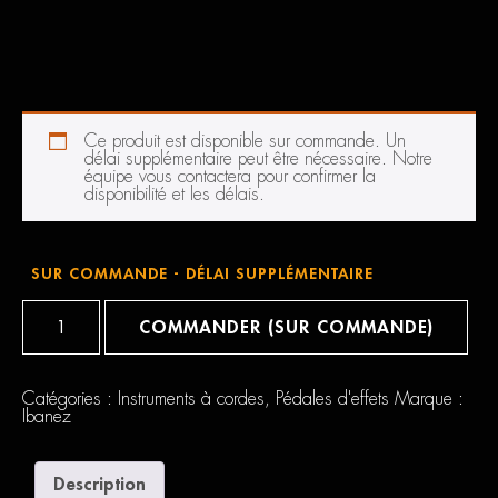
Ce produit est disponible sur commande. Un
délai supplémentaire peut être nécessaire. Notre
équipe vous contactera pour confirmer la
disponibilité et les délais.
SUR COMMANDE - DÉLAI SUPPLÉMENTAIRE
quantité
de
COMMANDER (SUR COMMANDE)
Ibanez
TS808
Catégories :
Instruments à cordes
,
Pédales d'effets
Marque :
Ibanez
Description