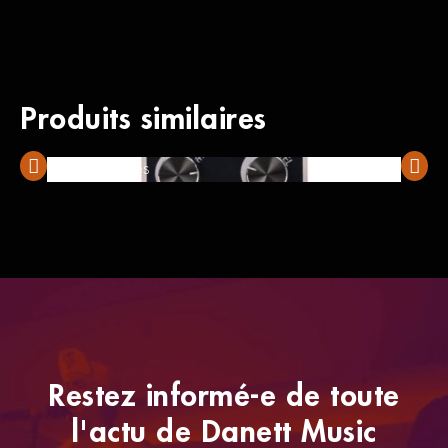
Produits similaires
Foxgear Echoes
All Pe
Restez informé-e de toute
l'actu de Danett Music