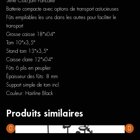
Série Club Jam Pancake
Batterie compacte avec options de transport astucieuses
Fûts empilables les uns dans les autres pour faciliter le
transport
Grosse caisse 18″x04″
Tom 10″x3,5″
Stand tom 13″x3,5″
Caisse claire 12″x04″
Fûts 6 plis en peuplier
Épaisseur des fûts: 8 mm
Support simple de tom incl.
Couleur: Hairline Black
Produits similaires
Nux DM-210
Nux D