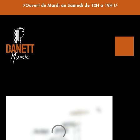
⚡Ouvert du Mardi au Samedi de 10H a 19H !⚡