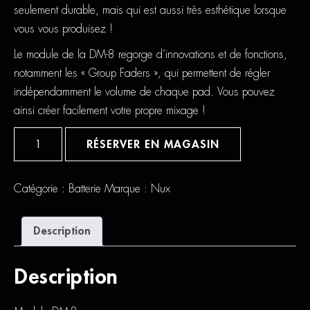
seulement durable, mais qui est aussi très esthétique lorsque
vous vous produisez !
Le module de la DM-8 regorge d’innovations et de fonctions,
notamment les « Group Faders », qui permettent de régler
indépendamment le volume de chaque pad. Vous pouvez
ainsi créer facilement votre propre mixage !
quantité
de
RÉSERVER EN MAGASIN
Nux
DM-
8
Catégorie :
Batterie
Marque :
Nux
Description
Description