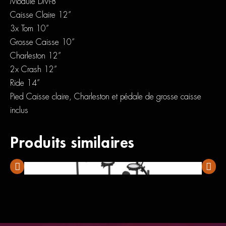
Module DM-8
Caisse Claire 12”
3x Tom 10”
Grosse Caisse 10”
Charleston 12”
2x Crash 12”
Ride 14”
Pied Caisse claire, Charleston et pédale de grosse caisse
inclus
Produits similaires
Nux DM-210
NUX D