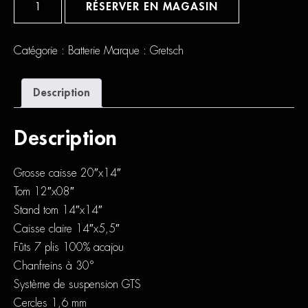
de
RÉSERVER EN MAGASIN
Gretsch
Catalina
Catégorie :
Batterie
Marque :
Gretsch
Description
Description
Grosse caisse 20″x14″
Tom 12″x08″
Stand tom 14″x14″
Caisse claire 14″x5,5″
Fûts 7 plis 100% acajou
Chanfreins à 30°
Système de suspension GTS
Cercles 1,6 mm