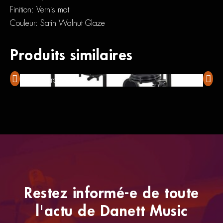
Finition: Vernis mat
Couleur: Satin Walnut Glaze
Produits similaires
Alesis Nitro Mesh Kit
Yamah
Restez informé-e de toute
l'actu de Danett Music