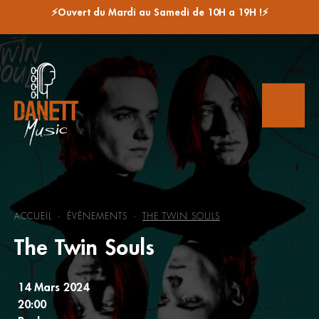
⚡Ouvert du Mardi au Samedi de 10H a 19H !⚡
ACCUEIL
ÉVÈNEMENTS
THE TWIN SOULS
-
-
The Twin Souls
14 Mars 2024
20:00