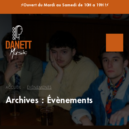
⚡Ouvert du Mardi au Samedi de 10H a 19H !⚡
ACCUEIL
ÉVÈNEMENTS
-
Archives :
Évènements