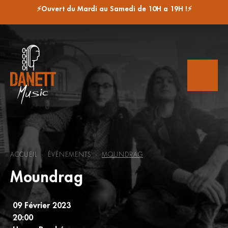
⚡Ouvert du Mardi au Samedi de 10H a 19H !⚡
ACCUEIL
ÉVÈNEMENTS
MOUNDRAG
-
-
Moundrag
09 Février 2023
20:00