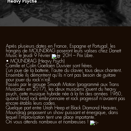
Heavy Psyché
Après plusieurs dates en France, Espagne et Portugal, les
frangins de MOUNDRAG poseront leurs valises chez Danett
Music le Jeudi 9 Février
20H – Prix Libre.
• MOUNDRAG (Heavy Psych)
Camille et Colin Goellaën Duvivier sont frères.
L’un joue de la batterie, l’autre du clavier, tous deux chantent.
Ensemble ils démontrent qu’ils n’ont pas besoin de guitare
pour jouer du rock’n’roll.
Passés par le groupe Smooth Motion (programmé aux Trans
Musicales en 2017), les deux musiciens jouent du heavy
psych, cette musique hybride née à la fin des années 1960,
quand hard rock embryonnaire et rock progressif n’avaient pas
encore établis leurs codes.
Quelque part entre Uriah Heep et Black Diamond Heavies,
Moundrag proposent un show puissant et énergique, dans
lequel l’improvisation tient une place importante.
On vous attends nombreux et nombreuses !