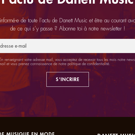
 informé-e de toute l’actu de Danett Music et être au courant av
de ce qui s’y passe ? Abonne toi à notre newsletter !
n renseignant votre adresse mail, vous acceptez de recevoir tous les mois notre newsl
mail et vous prenez connaissance de notre
politique de confidentialité
.
S'INCRIRE
DE MUSIQUE EN MODE