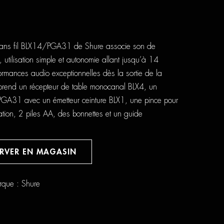
e sans fil BLX14/PGA31 de Shure associe son de
, utilisation simple et autonomie allant jusqu’à 14
ormances audio exceptionnelles dès la sortie de la
prend un récepteur de table monocanal BLX4, un
 PGA31 avec un émetteur ceinture BLX1, une pince pour
ation, 2 piles AA, des bonnettes et un guide
ERVER EN MAGASIN
rque :
Shure