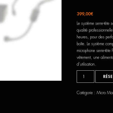
399,00
€
Le système serre-têt
qualité professionnelle
heures, pour des perf
boîte. Le système com
microphone serre-tête
vêtement, une aliment
d’utilisation.
quantité
de
RÉS
SHURE
WIRELESS
BODYPACK
SYSTEM
Catégorie :
Micro
Ma
+
MICRO
PGA31