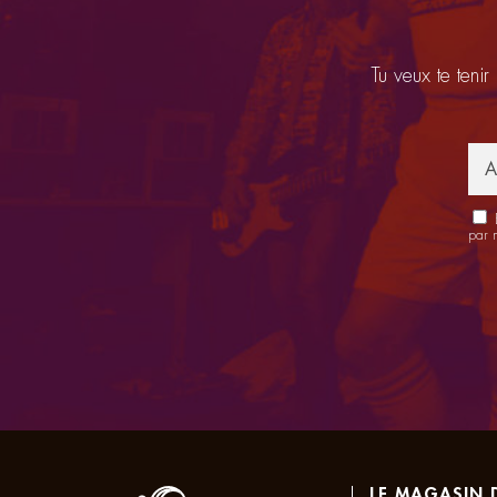
Tu veux te tenir
E
par 
LE MAGASIN 