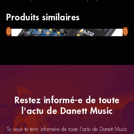
Produits similaires
Alto Mixer ZMX 862
Senn­
Restez informé-e de toute
l'actu de Danett Music
Tu veux te tenir informé-e de toute l’actu de Danett Music