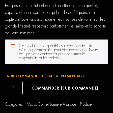
Équipés d’une cellule électret d’une finesse remarquable,
capable d’encaisser une large bande de fréquences, ils
capteront toute la dynamique et les nuances de votre jeu. Leur
grande linéarité respectera parfaitement le timbre et la sonorité
de votre instrument.
Ce produit est disponible sur commande. Un
délai supplémentaire peut être nécessaire. Notre
équipe vous contactera pour confirmer la
disponibilité et les délais.
SUR COMMANDE - DÉLAI SUPPLÉMENTAIRE
quantité
de
COMMANDER (SUR COMMANDE)
Prodipe
AL21
Romanelli
Catégories :
Micro
,
Son et Lumière
Marque :
Prodipe