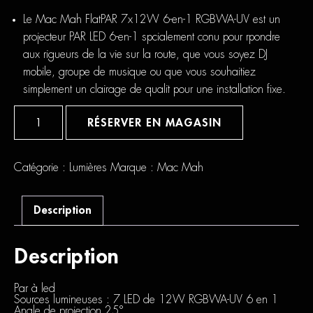
Le Mac Mah FlatPAR 7x12W 6-en-1 RGBWA-UV est un
projecteur PAR LED 6-en-1 spcialement conu pour rpondre
aux rigueurs de la vie sur la route, que vous soyez DJ
mobile, groupe de musique ou que vous souhaitiez
simplement un clairage de qualit pour une installation fixe.
quantité
de
RÉSERVER EN MAGASIN
Mac
Mah
Flat
PAR
Catégorie :
Lumières
Marque :
Mac Mah
7X12W
Description
Description
Par à led
Sources lumineuses : 7 LED de 12W RGBWA-UV 6 en 1
Angle de projection 25°