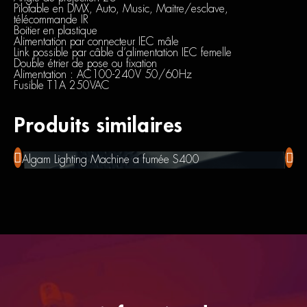
Pilotable en DMX, Auto, Music, Maitre/esclave,
télécommande IR
Boitier en plastique
Alimentation par connecteur IEC mâle
Link possible par câble d’alimentation IEC femelle
Double étrier de pose ou fixation
Alimentation : AC100-240V 50/60Hz
Fusible T1A 250VAC
Produits similaires
Algam Lighting Machine a fumée S400
Sac 