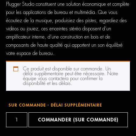
Plugger Studio constituent une solution économique et complète
pour les applications de bureau et multimédia. Que vous
écoutiez de la musique, produisiez des pistes, regardiez des
vidéos ou jouiez, ces enceintes stéréo disposent d’un
amplificateur interne, d’une construction en bois et de
composants de haute qualité qui apportent un son équilibré
votre espace de bureau.
Ce produit est disponible sur commande. Un
délai supplémentaire peut être nécessaire. Notre
équipe vous contactera pour confirmer la
disponibilité et les délais.
SUR COMMANDE - DÉLAI SUPPLÉMENTAIRE
quantité
de
COMMANDER (SUR COMMANDE)
Plugger
MS4
BT