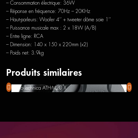
– Consommation électrique: 36W
– Réponse en fréquence: 70Hz – 20KHz
– Haut-parleurs: Woofer 4’’ + tweeter dôme soie 1’’
– Puissance musicale max : 2 x 18W (A/B)
– Entre ligne: RCA
– Dimension: 140 x 150 x 220mm (x2)
– Poids net: 3.9kg
Produits similaires
Audio-Tech­nica ATH-M20 X
Senn­