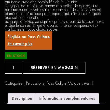
amusante avec des possibilités de jeu infinies.
Du yoga, de la thérapie sonore aux salles de classe, aux
bureaux ou dans votre salon, ce tambour de 5,5 pouces de
diamètre peut être joué par n’importe qui, n’importe où, quelle
que soit son habileté.
Sa gamme pré-réglée signifie qu’il n’y a pas de fausses notes
et que le son est éthéré et apaisant. Le set comprend deux
mailloches en caoutchouc souple.
Éligible au Pass Culture
En savoir plus
EN STOCK
quantité
de
RÉSERVER EN MAGASIN
Meinl
Mini
Steel
Tongue
Catégories :
Percussions
,
Pass Culture
Marque :
Meinl
Drum
Description
Informations complémentaires