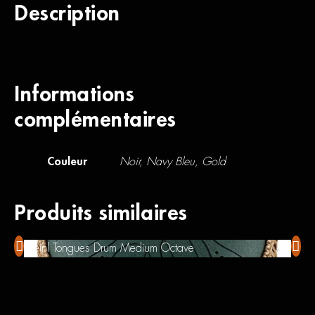
Description
Informations
complémentaires
Couleur
Noir, Navy Bleu, Gold
Produits similaires
Meinl Tongues Drum Medium Octave
Mini