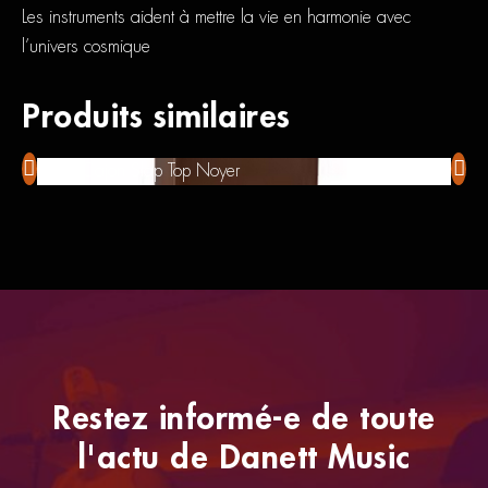
Les instruments aident à mettre la vie en harmonie avec
l’univers cosmique
Produits similaires
Meinl Cajon Slap Top Noyer
Mei
Restez informé-e de toute
l'actu de Danett Music