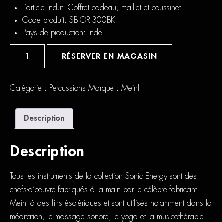
L’article inclut:
Coffret cadeau, maillet et coussinet
Code produit:
SB-OR-300BK
Pays de production:
Inde
quantité
de
RÉSERVER EN MAGASIN
Meinl
Ornamental
Singing
Bowl
Catégorie :
Percussions
Marque :
Meinl
Description
Description
Tous les instruments de la collection Sonic Energy sont des
chefs-d’œuvre fabriqués à la main par le célèbre fabricant
Meinl à des fins ésotériques et sont utilisés notamment dans la
méditation, le massage sonore, le yoga et la musicothérapie.