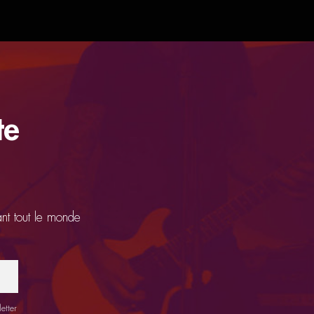
te
ant tout le monde
etter