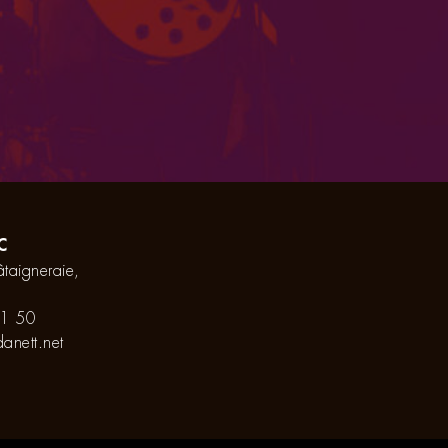
C
taigneraie,
1 50
anett.net