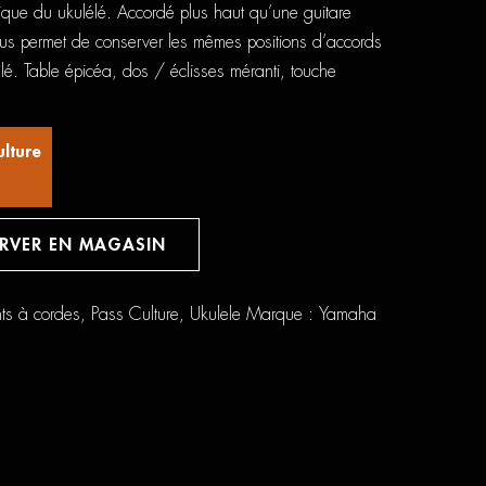
nique du ukulélé. Accordé plus haut qu’une guitare
s permet de conserver les mêmes positions d’accords
lé. Table épicéa, dos / éclisses méranti, touche
ulture
ERVER EN MAGASIN
nts à cordes
,
Pass Culture
,
Ukulele
Marque :
Yamaha