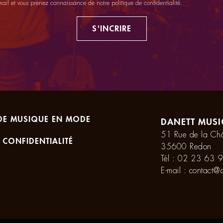
mail et vous prenez connaissance de notre
politique de confidentialité
.
S'INCRIRE
DE MUSIQUE EN MODE
DANETT MUSI
51 Rue de la Châ
 CONFIDENTIALITÉ
35600 Redon
Tél :
02 23 63 9
E-mail :
contact@d