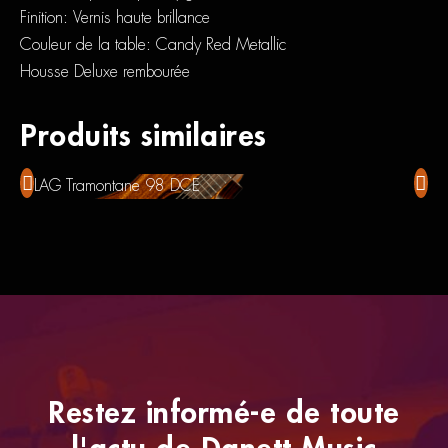
Finition: Vernis haute brillance
Couleur de la table: Candy Red Metallic
Housse Deluxe rembourée
Produits similaires
LAG Tramontane 98 DCE
Foxg
Restez informé-e de toute