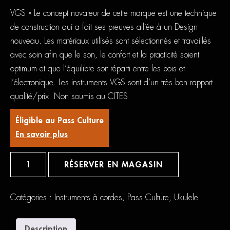
VGS » Le concept novateur de cette marque est une technique
de construction qui a fait ses preuves alliée à un Design
nouveau. Les matériaux utilisés sont sélectionnés et travaillés
avec soin afin que le son, le confort et la practicité soient
optimum et que l’équilibre soit réparti entre les bois et
l’électronique. Les instruments VGS sont d’un très bon rapport
qualité/prix. Non soumis au CITES
Éligible au Pass Culture
En savoir plus
quantité
de
RÉSERVER EN MAGASIN
VGS
Manoe
Tenor
Electro
Catégories :
Instruments à cordes
,
Pass Culture
,
Ukulele
+
Housse
Description