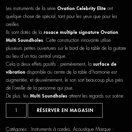
Les instruments de la série
Ovation Celebrity Elite
ont
quelque chose de spécial, tant pour les yeux que pour les
oreilles.
Ils sont dotés de la
rosace multiple signature Ovation
Multi Soundholes
. Cette construction innovante utilise
plusieurs petites ouvertures sur le bord de la table de la guitare
au lieu d’un trou central unique.
Cela a deux effets positifs : premièrement, la
surface de
vibration
disponible au centre de la table d’harmonie est
augmentée, et deuxièmement, le son sort beaucoup plus près
de l’oreille de la personne qui joue.
De plus, les
Multi Soundholes
attirent les regards sur scène.
quantité
de
RÉSERVER EN MAGASIN
Ovation
Celebrity
Elite
Deluxe
Catégories :
Instruments à cordes
,
Acoustique
Marque :