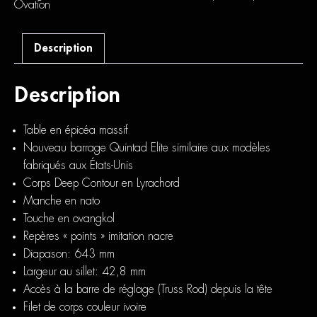
Peach
Ovation
Burst
Satin
Description
Description
Table en épicéa massif
Nouveau barrage Quintad Elite similaire aux modèles
fabriqués aux États-Unis
Corps Deep Contour en Lyrachord
Manche en nato
Touche en ovangkol
Repères « points » imitation nacre
Diapason: 643 mm
Largeur au sillet: 42,8 mm
Accès à la barre de réglage (Truss Rod) depuis la tête
Filet de corps couleur ivoire