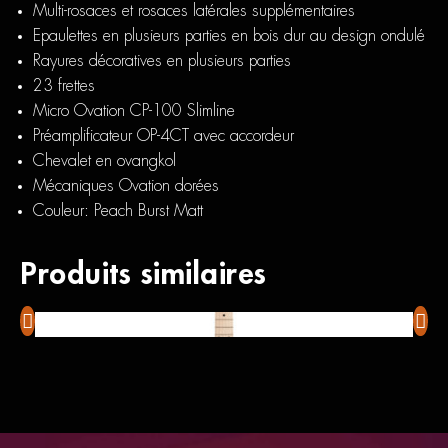
Multi-rosaces et rosaces latérales supplémentaires
Epaulettes en plusieurs parties en bois dur au design ondulé
Rayures décoratives en plusieurs parties
23 frettes
Micro Ovation CP-100 Slimline
Préamplificateur OP-4CT avec accordeur
Chevalet en ovangkol
Mécaniques Ovation dorées
Couleur: Peach Burst Matt
Produits similaires
Ibanez JS140
Fende