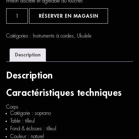
finition discrète et agréable au toucher.
quantité
de
RÉSERVER EN MAGASIN
Mahalo
Ukulélé
Soprano
Slim
Catégories :
Instruments à cordes
,
Ukulele
Naturel
Satin
+
Description
Housse
Description
Caractéristiques techniques
Corps
Catégorie : soprano
Table : tilleul
Fond & éclisses : tilleul
Couleur : naturel