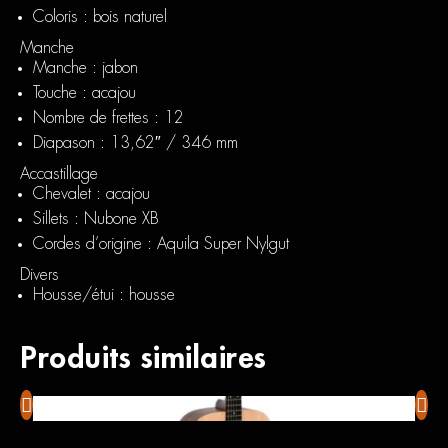
Coloris : bois naturel
Manche
Manche : jabon
Touche : acajou
Nombre de frettes : 12
Diapason : 13,62″ / 346 mm
Accastillage
Chevalet : acajou
Sillets : Nubone XB
Cordes d’origine : Aquila Super Nylgut
Divers
Housse/étui : housse
Produits similaires
Sigma DME
Fende