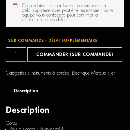
Ce produit est disponible sur commande. Un
délai supplémentaire peut être nécessaire. Notre
équipe vous contactera pour confirmer la
disponibilité et les délais.
SUR COMMANDE - DÉLAI SUPPLÉMENTAIRE
quantité
de
COMMANDER (SUR COMMANDE)
Jet
Guitars
JT300
Roasted
Catégories :
Instruments à cordes
,
Electrique
Marque :
Jet
Maple,
Plum
Description
Description
Corps
Bois du corps :
Peuplier grillé