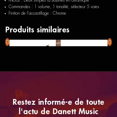
Micros :
Deux simples la bobines en céramique
Commandes :
1 volume, 1 tonalité, sélecteur 5 voies
Finition de l’accastillage :
Chrome
Produits similaires
Fender Player Stratocaster Sunburst
Mart
Restez informé-e de toute
l'actu de Danett Music