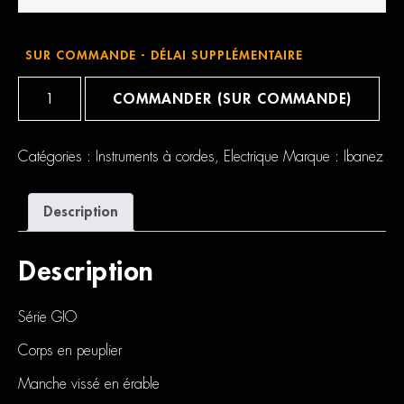
SUR COMMANDE - DÉLAI SUPPLÉMENTAIRE
quantité
de
COMMANDER (SUR COMMANDE)
Ibanez
GRX
40
Catégories :
Instruments à cordes
,
Electrique
Marque :
Ibanez
Description
Description
Série GIO
Corps en peuplier
Manche vissé en érable