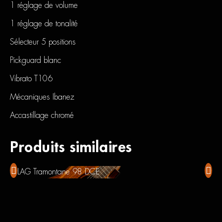
1 réglage de volume
1 réglage de tonalité
Sélecteur 5 positions
Pickguard blanc
Vibrato T106
Mécaniques Ibanez
Accastillage chromé
Produits similaires
LAG Tramontane 98 DCE
Game