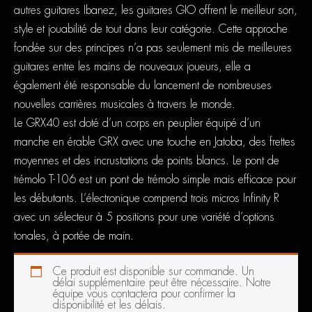
autres guitares Ibanez, les guitares GIO offrent le meilleur son,
style et jouabilité de tout dans leur catégorie. Cette approche
fondée sur des principes n’a pas seulement mis de meilleures
guitares entre les mains de nouveaux joueurs, elle a
également été responsable du lancement de nombreuses
nouvelles carrières musicales à travers le monde.
Le GRX40 est doté d’un corps en peuplier équipé d’un
manche en érable GRX avec une touche en Jatoba, des frettes
moyennes et des incrustations de points blancs. Le pont de
trémolo T-106 est un pont de trémolo simple mais efficace pour
les débutants. L’électronique comprend trois micros Infinity R
avec un sélecteur à 5 positions pour une variété d’options
tonales, à portée de main.
Ce produit est disponible sur commande. Un
délai supplémentaire peut être nécessaire. Notre
équipe vous contactera pour confirmer la
disponibilité et les délais.