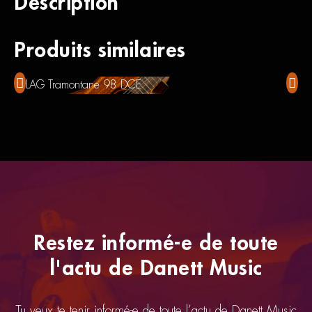
Description
Produits similaires
LAG Tramontane 98 DCE
Foxge
Restez informé-e de toute
l'actu de Danett Music
Tu veux te tenir informé-e de toute l’actu de Danett Music