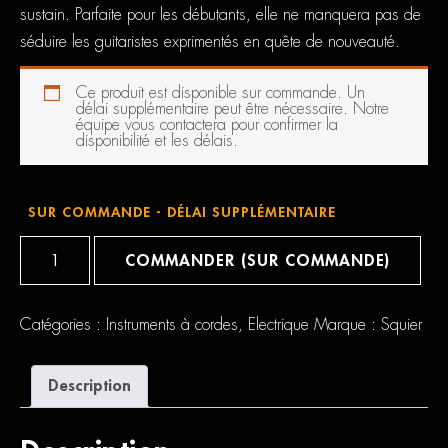
sustain. Parfaite pour les débutants, elle ne manquera pas de
séduire les guitaristes exprimentés en quête de nouveauté.
Ce produit est disponible sur commande. Un
délai supplémentaire peut être nécessaire. Notre
équipe vous contactera pour confirmer la
disponibilité et les délais.
SUR COMMANDE - DÉLAI SUPPLÉMENTAIRE
quantité
de
COMMANDER (SUR COMMANDE)
Squier
Telecaster
Affinity
Catégories :
Instruments à cordes
,
Electrique
Marque :
Squier
Description