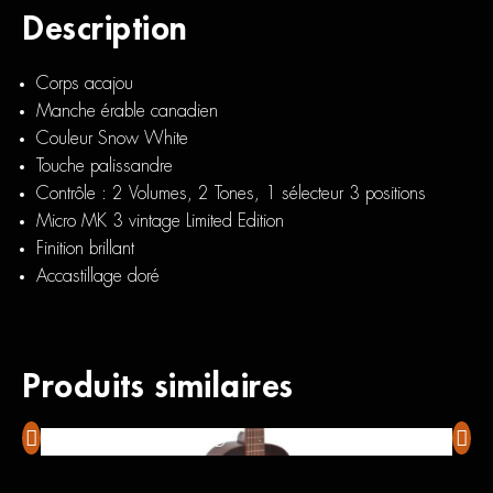
Description
Corps acajou
Manche érable canadien
Couleur Snow White
Touche palissandre
Contrôle : 2 Volumes, 2 Tones, 1 sélecteur 3 positions
Micro MK 3 vintage Limited Edition
Finition brillant
Accastillage doré
Produits similaires
Sigma 000M 15E AGED
LAG 