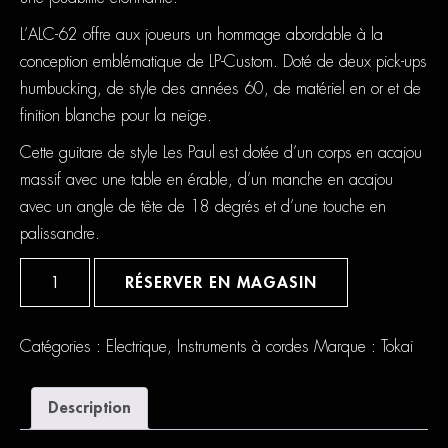
L’ALC-62 offre aux joueurs un hommage abordable à la
conception emblématique de LP-Custom. Doté de deux pick-ups
humbucking, de style des années 60, de matériel en or et de
finition blanche pour la neige.
Cette guitare de style Les Paul est dotée d’un corps en acajou
massif avec une table en érable, d’un manche en acajou
avec un angle de tête de 18 degrés et d’une touche en
palissandre.
quantité
de
RÉSERVER EN MAGASIN
Tokai
ALC
62
Snow
Catégories :
Electrique
,
Instruments à cordes
Marque :
Tokai
White
Description