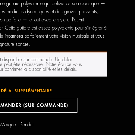
une guitare polyvalente qui délivre ce son classique —
, des médiums dynamiques et des graves puissants,
on parfaite — le tout avec le style et l’esprit
. Cette guitare est assez polyvalente pour s’intégrer à
lle incarnera parfaitement votre vision musicale et vous
ignature sonore.
st disponible sur commande. Un délai
e peut être nécessaire. Notre équipe vous
r confirmer la disponibilité et les délais.
DÉLAI SUPPLÉMENTAIRE
MANDER (SUR COMMANDE)
Marque :
Fender