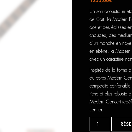
1255,00
€
Un son acoustique ét
de Cort. La Modern B
dos et des éclisses e
chaudes, des médiums 
d’un manche en noyer 
en ébène, la Modern Bl
avec un caractère non 
Inspirée de la forme 
du corps Modern Con
compacité confortable 
riche et plus robuste q
Modern Concert redéfin
sonner.
quantité
de
RÉS
Cort