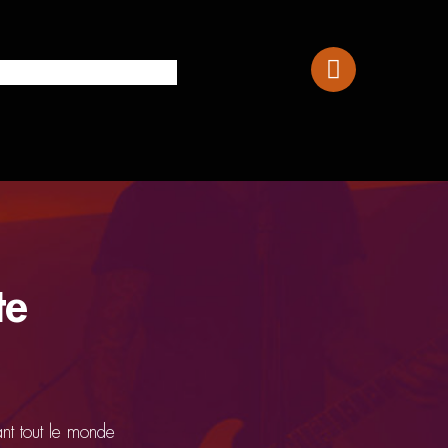
Squier Paranormal Cabronita Telecaster Th
te
ant tout le monde