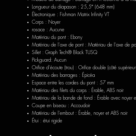
Longueur du diapason :
25,5″ (648 mm)
Électronique :
Fishman Matrix Infinity VT
Corps :
Noyer
rosace :
Aucune
Matériau du pont :
Ebony
Matériau de l’axe de pont : Matériau de l’axe de po
Sillet :
Graph Tech® Black TUSQ
Pickguard:
Aucun
Orifice d’écoute (trou) :
Orifice double (côté supérieur
Matériau des barrages :
Épicéa
Espace entre les cordes du pont :
57 mm
Matériau des filets du corps :
Érable, ABS noir
Matériau de la bande de fond :
Érable avec noyer e
Coupe en biseau :
Accoudoir
Matériau de l’embout :
Érable, noyer et ABS noir
Étui :
étui rigide