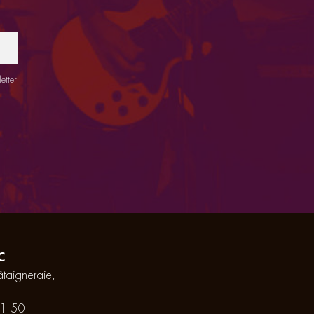
etter
C
taigneraie,
1 50