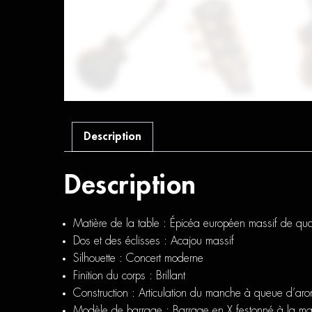
Description
Description
Matière de la table :
Épicéa européen massif de qual
Dos et des éclisses :
Acajou massif
Silhouette :
Concert moderne
Finition du corps :
Brillant
Construction :
Articulation du manche à queue d’aron
Modèle de barrage :
Barrage en X festonné à la ma