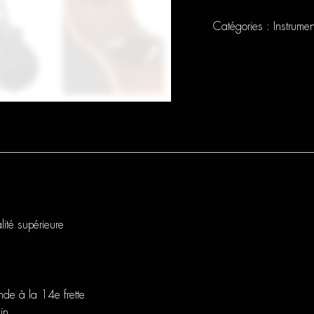
Masterpiece
Modern
Black
Catégories :
Instrume
ité supérieure
de à la 14e frette
in