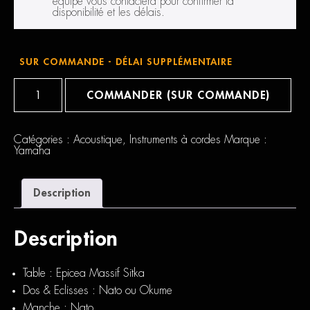
équipe vous contactera pour confirmer la
disponibilité et les délais.
SUR COMMANDE - DÉLAI SUPPLÉMENTAIRE
quantité
de
COMMANDER (SUR COMMANDE)
Yamaha
NTX1
Catégories :
Acoustique
,
Instruments à cordes
Marque :
Yamaha
Description
Description
Table : Epicea Massif Sitka
Dos & Eclisses : Nato ou Okume
Manche : Nato