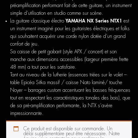
préamplification performant fait de cette guitare, un instrument
simple d’utilisation en studio comme sur scène.
La guitare classique électro
YAMAHA NX Series NTX1
est
un instrument imaginé pour les guitaristes électriques et folks
qui souhaitent acquérir une corde nylon dotée d’un grand
confort de jeu.
Sa caisse de petit gabarit (style APX / concert) et son
manche aux dimensions accessibles (largeur première frette
48 mm) a tout pour les satisfaire.
Tant au niveau de la lutherie (essences triées sur le volet –
table Epicéa Sitka massif / caisse Nato laminé/ touche
Noyer – barrages custom accentuant les basses fréquences
tout en respectant les caractéristiques tonales des bois), que
de sa pré-amplification performante, la NTX s’avère
impressionnante.
Ce produit est disponible sur commande. Un
délai supplémentaire peut être nécessaire. Notre