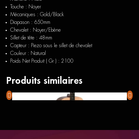
Touche : Noyer
Mécaniques : Gold/Black
Diapason : 650mm
Chevalet : Noyer/Ebène
Sillet de tête : 48mm
Capteur : Piezo sous le sillet de chevalet
Couleur : Natural
Poids Net Produit ( Gr ) : 2100
Produits similaires
Sigma DME
Foxge