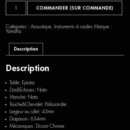
quantité
de
COMMANDER (SUR COMMANDE)
Yamaha
APX600
Natural
Catégories :
Acoustique
,
Instruments à cordes
Marque :
Yamaha
Description
Description
Table: Epicéa
Dos&Eclisses: Nato
Manche: Nato
Touche&Chevalet: Palissandre
Largeur au sillet: 43mm
Diapason: 634mm
Mécaniques: Di-cast Chrome