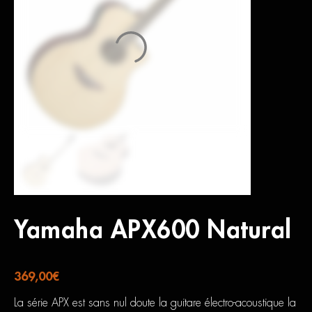
Yamaha APX600 Natural
369,00
€
La série APX est sans nul doute la guitare électro-acoustique la