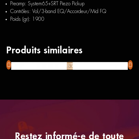
Preamp: System65+SRT Piezo Pickup
Contrôles: Vol/3-band EQ/Accordeur/Mid FQ
Poids (gr): 1900
Produits similaires
Squier Paranormal Cabronita Telecaster Thinline
Foxg
Restez informé-e de toute