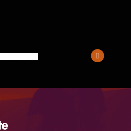
Sigma 000M 15
te