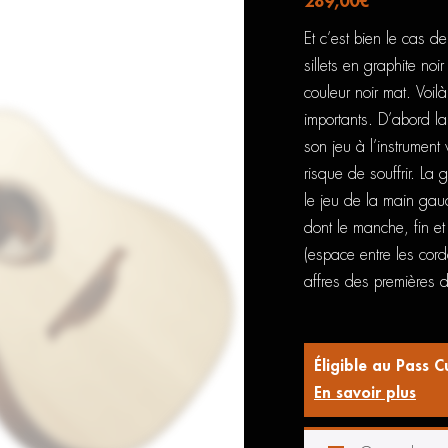
289,00
€
Et c’est bien le cas d
sillets en graphite noi
couleur noir mat. Voil
importants. D’abord la 
son jeu à l’instrument 
risque de souffrir. La 
le jeu de la main gau
dont le manche, fin et
(espace entre les cor
affres des premières d
Éligible au Pass C
En savoir plus