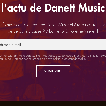
l'actu de Danett Music
 informé-e de toute l’actu de Danett Music et être au courant av
de ce qui s’y passe ? Abonne toi à notre newsletter !
n renseignant votre adresse mail, vous acceptez de recevoir tous les mois notre newsl
mail et vous prenez connaissance de notre
politique de confidentialité
.
S'INCRIRE