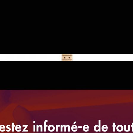
abronita Telecaster Thinline
estez informé-e de tou