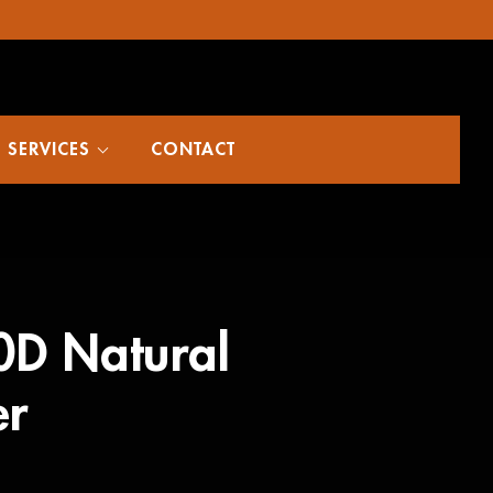
SERVICES
CONTACT
0D Natural
er