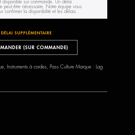
st disponible sur commande. Un délai
e peut être nécessaire. Notre équipe vous
r confirmer la disponibilité et les délais.
DÉLAI SUPPLÉMENTAIRE
MANDER (SUR COMMANDE)
ue
,
Instruments à cordes
,
Pass Culture
Marque :
Lag