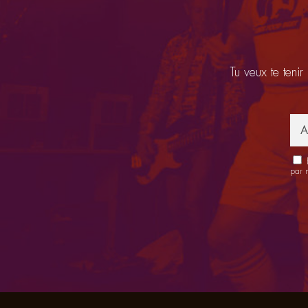
Tu veux te tenir
E
par 