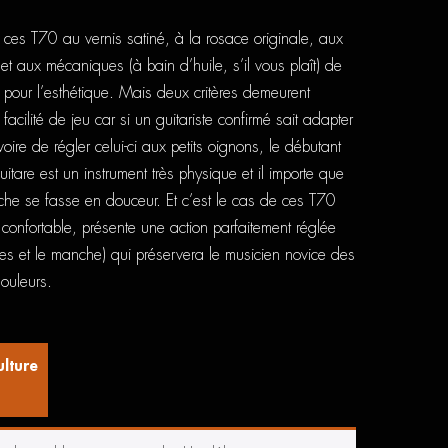
e ces T70 au vernis satiné, à la rosace originale, aux
r et aux mécaniques (à bain d’huile, s’il vous plaît) de
à pour l’esthétique. Mais deux critères demeurent
facilité de jeu car si un guitariste confirmé sait adapter
voire de régler celui-ci aux petits oignons, le débutant
guitare est un instrument très physique et il importe que
che se fasse en douceur. Et c’est le cas de ces T70
 confortable, présente une action parfaitement réglée
des et le manche) qui préservera le musicien novice des
ouleurs.
ulture