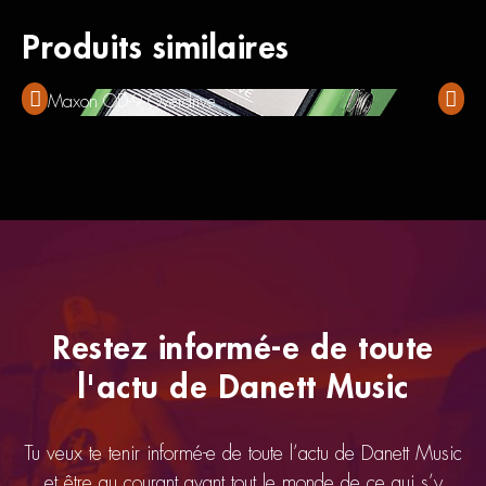
Produits similaires
Maxon OD-9 Overdrive
All Pe
Restez informé-e de toute
l'actu de Danett Music
Tu veux te tenir informé-e de toute l’actu de Danett Music
et être au courant avant tout le monde de ce qui s’y