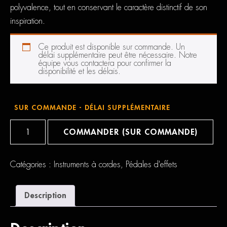
polyvalence, tout en conservant le caractère distinctif de son
inspiration.
Ce produit est disponible sur commande. Un
délai supplémentaire peut être nécessaire. Notre
équipe vous contactera pour confirmer la
disponibilité et les délais.
SUR COMMANDE - DÉLAI SUPPLÉMENTAIRE
quantité
de
COMMANDER (SUR COMMANDE)
Warm
Audio
ODD
Catégories :
Instruments à cordes
,
Pédales d'effets
Description