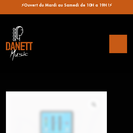
⚡Ouvert du Mardi au Samedi de 10H a 19H !⚡