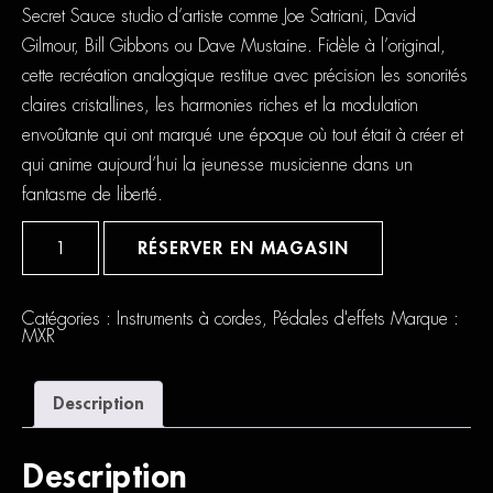
Secret Sauce studio d’artiste comme Joe Satriani, David
Gilmour, Bill Gibbons ou Dave Mustaine. Fidèle à l’original,
cette recréation analogique restitue avec précision les sonorités
claires cristallines, les harmonies riches et la modulation
envoûtante qui ont marqué une époque où tout était à créer et
qui anime aujourd’hui la jeunesse musicienne dans un
fantasme de liberté.
quantité
de
RÉSERVER EN MAGASIN
MXR
Rockman
X100
Catégories :
Instruments à cordes
,
Pédales d'effets
Marque :
MXR
Description
Description