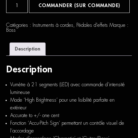
quantité
de
COMMANDER (SUR COMMANDE)
Boss
TU-
3
Catégories :
Instruments à cordes
,
Pédales d'effets
Marque :
Boss
Description
Description
Vumètre à 21 segments (LED) avec commande d’intensité
lumineuse
Mode ‘High Brightness’ pour une lisibilité parfaite en
extérieur
Accurate to +/- one cent
Fonction ‘Accu-Pitch Sign’ permettant un contrôle visuel de
l’accordage