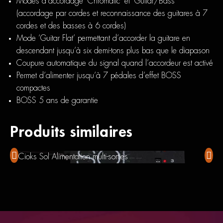
Modes d’accordage ‘Chromatic’ et ‘Guitar/Bass’
(accordage par cordes et reconnaissance des guitares à 7
cordes et des basses à 6 cordes)
Mode ‘Guitar Flat’ permettant d’accorder la guitare en
descendant jusqu’à six demi-tons plus bas que le diapason
Coupure automatique du signal quand l’accordeur est activé
Permet d’alimenter jusqu’à 7 pédales d’effet BOSS
compactes
BOSS 5 ans de garantie
Produits similaires
Cioks Sol Alimentation multi-sorties
Boss