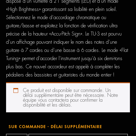
dispose d’un vumètre à 21 segments (LED) et d’un mode
«High Brightness» garantissant sa lisibilité en plein soleil.
Sélectionnez le mode d’accordage chromatique ou
guitare/basse et exploitez la fonction de vérification ultra
précise de la hauteur «Accu-Pitch Sign». Le TU-3 est pourvu
d’un affichage pouvant indiquer le nom des notes d’une
guitare à 7 cordes ou d’une basse à 6 cordes. Le mode «Flat
Tuning» permet d’accorder l’instrument jusqu’à six demi-tons
plus bas. Ce nouvel accordeur est appelé à compléter les
pédaliers des bassistes et guitaristes du monde entier !
Ce produit est disponible sur commande. Un
délai supplémentaire peut être nécessaire. Notre
équipe vous contactera pour confirmer la
disponibilité et les délais.
SUR COMMANDE - DÉLAI SUPPLÉMENTAIRE