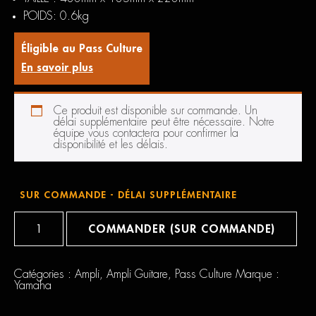
POIDS: 0.6kg
Éligible au Pass Culture
En savoir plus
Ce produit est disponible sur commande. Un
délai supplémentaire peut être nécessaire. Notre
équipe vous contactera pour confirmer la
disponibilité et les délais.
SUR COMMANDE - DÉLAI SUPPLÉMENTAIRE
quantité
de
COMMANDER (SUR COMMANDE)
YAMAHA
Housse
Pour
Thr
Catégories :
Ampli
,
Ampli Guitare
,
Pass Culture
Marque :
10/30
Yamaha