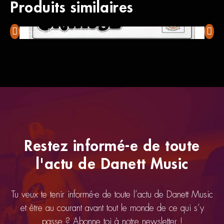
Produits similaires
Orange Rocker 15 Terror
Ampeg
Restez informé-e de toute
l'actu de Danett Music
Tu veux te tenir informé-e de toute l’actu de Danett Music
et être au courant avant tout le monde de ce qui s’y
passe ? Abonne toi à notre newsletter !