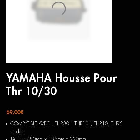
YAMAHA Housse Pour
Thr 10/30
69,00
€
COMPATIBLE AVEC : THR30II, THR10II, THR10, THR5
models
TAILLE : 480mm x 185mm x 220mm