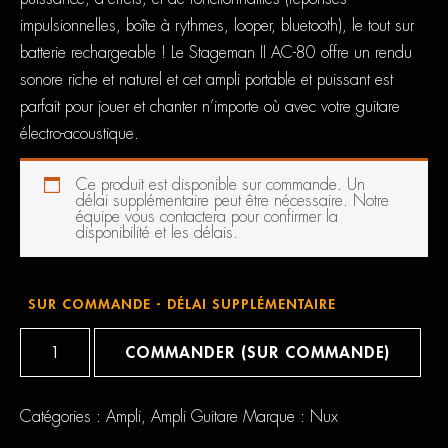
impulsionnelles, boîte à rythmes, looper, bluetooth), le tout sur
batterie rechargeable ! Le Stageman II AC-80 offre un rendu
sonore riche et naturel et cet ampli portable et puissant est
parfait pour jouer et chanter n’importe où avec votre guitare
électro-acoustique.
Ce produit est disponible sur commande. Un
délai supplémentaire peut être nécessaire. Notre
équipe vous contactera pour confirmer la
disponibilité et les délais.
SUR COMMANDE - DÉLAI SUPPLÉMENTAIRE
quantité
de
COMMANDER (SUR COMMANDE)
Nux
stageman
2
AC80
Catégories :
Ampli
,
Ampli Guitare
Marque :
Nux