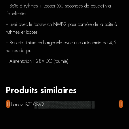
– Boîte à rythmes + Looper (60 secondes de boucle) via
l’application
– Livré avec le footswitch NMP-2 pour contrôle de la boîte à
rythmes et looper
– Batterie Lithium rechargeable avec une autonomie de 4,5
heures de jeu
– Alimentation : 28V DC (fournie)
Produits similaires
Ibanez IBZ10BV2
Koch 