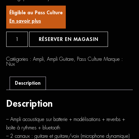
Éligible au Pass Culture
En savoir plus
quantité
de
RÉSERVER EN MAGASIN
NUX
AC25
Catégories :
Ampli
,
Ampli Guitare
,
Pass Culture
Marque :
Nux
Description
Description
– Ampli acoustique sur batterie + modélisations + reverbs +
boîte à rythmes + bluetooth
– 2 canaux : guitare et guitare/voix (microphone dynamique)